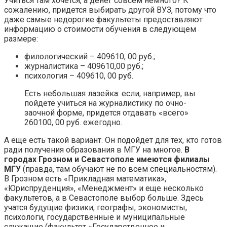
Учиться там хочется, а денег совсем немного? К
сожалению, придется выбирать другой ВУЗ, потому что
даже самые недорогие факультеты предоставляют
информацию о стоимости обучения в следующем
размере:
филологический – 409610, 00 руб.;
журналистика – 409610,00 руб.;
психология – 409610, 00 руб.
Есть небольшая лазейка: если, например, вы
пойдете учиться на журналистику по очно-
заочной форме, придется отдавать «всего»
260100, 00 руб. ежегодно.
А еще есть такой вариант. Он подойдет для тех, кто готов
ради получения образования в МГУ на многое.
В
городах Грозном и Севастополе имеются филиалы
МГУ
(правда, там обучают не по всем специальностям).
В Грозном есть «Прикладная математика»,
«Юриспруденция», «Менеджмент» и еще несколько
факультетов, а в Севастополе выбор больше. Здесь
учатся будущие физики, географы, экономисты,
психологи, государственные и муниципальные
служащие (факультет «Государственное и