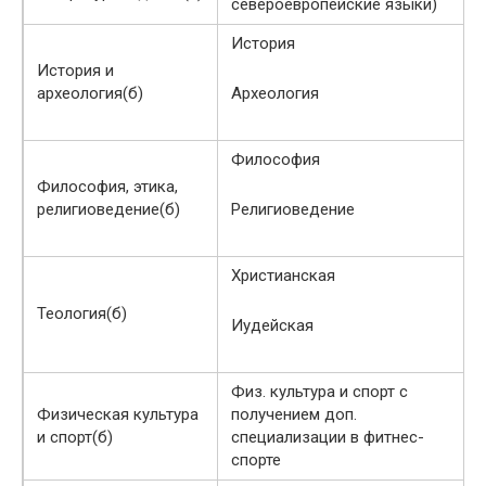
североевропейские языки)
История
История и
археология(б)
Археология
Философия
Философия, этика,
религиоведение(б)
Религиоведение
Христианская
Теология(б)
Иудейская
Физ. культура и спорт с
Физическая культура
получением доп.
и спорт(б)
специализации в фитнес-
спорте